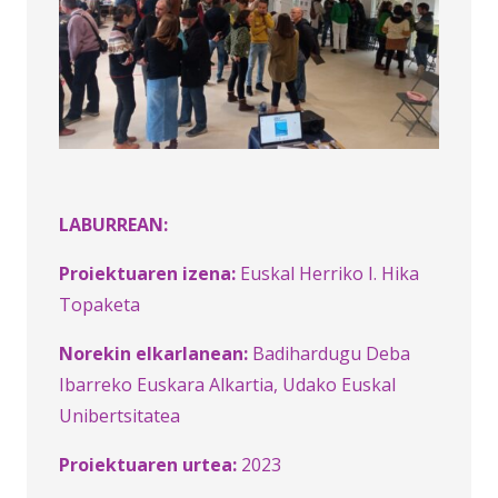
LABURREAN:
Proiektuaren izena:
Euskal Herriko I. Hika
Topaketa
Norekin elkarlanean:
Badihardugu Deba
Ibarreko Euskara Alkartia, Udako Euskal
Unibertsitatea
Proiektuaren urtea:
2023