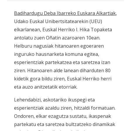
Badihardugu Deba Ibarreko Euskara Alkartiak
,
Udako Euskal Unibertsitatearekin
(UEU)
elkarlanean, Euskal Herriko I. Hika Topaketa
antolatu zuen Oñatin azaroaren 10ean.
Helburu nagusiak hitanoaren egoeraren
inguruko hausnarketa komuna egitea,
esperientziak partekatzea eta saretzea izan
ziren. Hitanoaren alde lanean diharduten 80
kidetik gora bildu ziren, Euskal Herriko herri
eta auzo anitzetatik etorriak.
Lehendabizi, askotariko ikuspegi eta
esperientziak azaldu ziren, hitzaldi formatuan.
Ondoren, elkar ezagutza sustatu, ikaspenak
partekatu eta saretzea bultzatzeko dinamikak