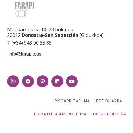
Mundaiz bidea 10, 23.bulegoa
20012
Donostia-San Sebastián
(Gipuzkoa)
T (+34) 943 00 35 85
IRISGARRITASUNA
LEGE OHARRA
PRIBATUTASUN POLITIKA
COOKIE POLITIKA