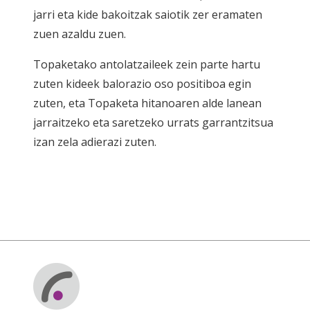
jarri eta kide bakoitzak saiotik zer eramaten
zuen azaldu zuen.
Topaketako antolatzaileek zein parte hartu
zuten kideek balorazio oso positiboa egin
zuten, eta Topaketa hitanoaren alde lanean
jarraitzeko eta saretzeko urrats garrantzitsua
izan zela adierazi zuten.