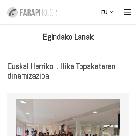
EU
Egindako Lanak
Euskal Herriko I. Hika Topaketaren
dinamizazioa