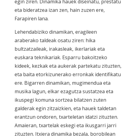
egin ziren. Dinamika hauek diseinatu, prestatu
eta bideratzea izan zen, hain zuzen ere,
Farapiren lana.
Lehendabiziko dinamikan, eragileen
araberako taldeak osatu ziren: hika
bultzatzaileak, irakasleak, ikerlariak eta
euskara teknikariak. Esparru bakoitzeko
kideek, kezkak eta aukerak partekatu zituzten,
eta baita etorkizunerako erronkak identifikatu
ere. Bigarren dinamikan, mugimendua eta
musika lagun, elkar ezagutza sustatzea eta
ikuspegi komuna sortzea bilatzen zuten
galderak egin zitzaizkien, eta hauek taldetan
erantzun ondoren, txarteletan idatzi zituzten.
Amaieran, txartelak eskegi eta ikusgarri jarri
zituzten. Itxiera dinamika bezala, borobilean