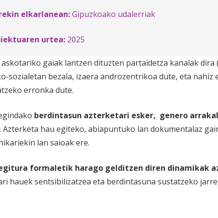
ekin elkarlanean:
Gipuzkoako udalerriak
iektuaren urtea:
2025
askotariko gaiak lantzen dituzten partaidetza kanalak dira (
iko-sozialetan bezala, izaera androzentrikoa dute, eta nahi
atzeko erronka dute.
 egindako
berdintasun azterketari esker, genero arrakal
. Azterketa hau egiteko, abiapuntuko lan dokumentalaz gai
nikariekin lan saioak ere.
 egitura formaletik harago gelditzen diren dinamikak a
ari hauek sentsibilizatzea eta berdintasuna sustatzeko jarr