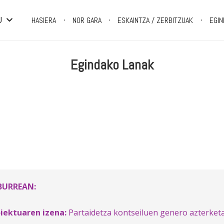
U
HASIERA
NOR GARA
ESKAINTZA / ZERBITZUAK
EGIN
Egindako Lanak
BURREAN:
iektuaren izena:
Partaidetza kontseiluen genero azterket