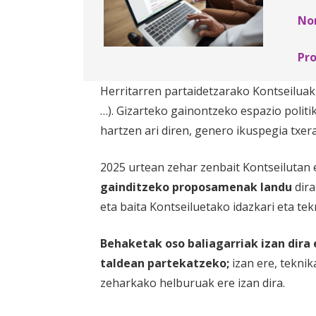
Nor
Pro
Herritarren partaidetzarako Kontseiluak 
…). Gizarteko gainontzeko espazio polit
hartzen ari diren, genero ikuspegia txer
2025 urtean zehar zenbait Kontseilutan
gainditzeko proposamenak landu
dira
eta baita Kontseiluetako idazkari eta tek
Behaketak oso baliagarriak izan dira
taldean partekatzeko;
izan ere, teknik
zeharkako helburuak ere izan dira.