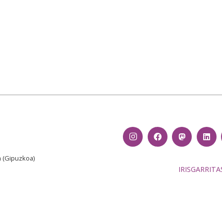
n
(Gipuzkoa)
IRISGARRIT