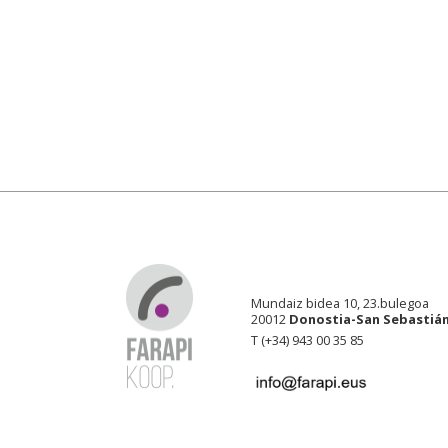
Mundaiz bidea 10, 23.bulegoa
20012
Donostia-San Sebastiá
T (+34) 943 00 35 85