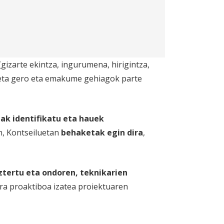
gizarte ekintza, ingurumena, hirigintza,
z eta gero eta emakume gehiagok parte
ak identifikatu eta hauek
n, Kontseiluetan
behaketak egin dira
,
ztertu eta ondoren, teknikarien
era proaktiboa izatea proiektuaren