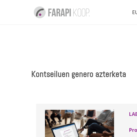
E
Kontseiluen genero azterketa
LA
Pro