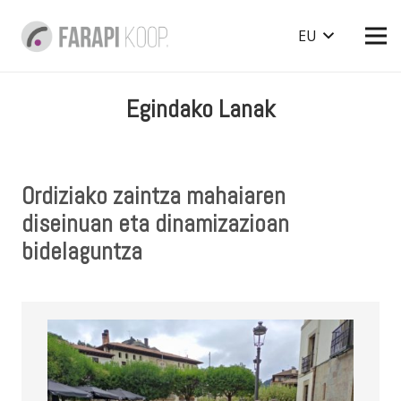
EU
Egindako Lanak
Ordiziako zaintza mahaiaren
diseinuan eta dinamizazioan
bidelaguntza