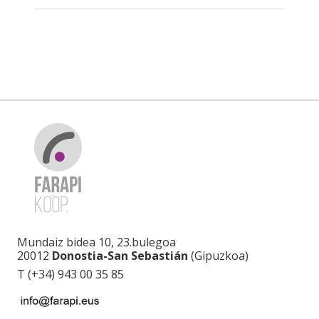
Mundaiz bidea 10, 23.bulegoa
20012
Donostia-San Sebastián
(Gipuzkoa)
T (+34) 943 00 35 85