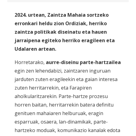
2024. urtean, Zaintza Mahaia sortzeko
erronkari heldu zion Ordiziak, herriko
zaintza politikak diseinatu eta hauen
jarraipena egiteko herriko eragileen eta
Udalaren artean.
Horretarako,
aurre-diseinu parte-hartzailea
egin zen lehendabizi, zaintzaren inguruan
jarduten zuten eragileekin eta gaian interesa
zuten herritarrekin, eta Farapiren
aholkularitzarekin. Parte-hartze prozesu
horren baitan, herritarrekin batera definitu
genituen mahaiaren helburuak, eragin
esparruak, osaera, lan-dinamikak, parte-
hartzeko moduak, komunikazio kanalak edota