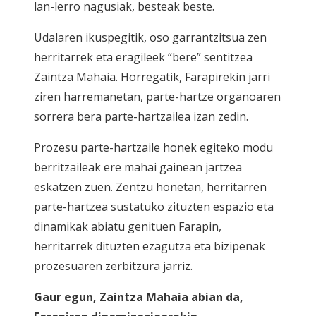
lan-lerro nagusiak, besteak beste.
Udalaren ikuspegitik, oso garrantzitsua zen
herritarrek eta eragileek “bere” sentitzea
Zaintza Mahaia. Horregatik, Farapirekin jarri
ziren harremanetan, parte-hartze organoaren
sorrera bera parte-hartzailea izan zedin.
Prozesu parte-hartzaile honek egiteko modu
berritzaileak ere mahai gainean jartzea
eskatzen zuen. Zentzu honetan, herritarren
parte-hartzea sustatuko zituzten espazio eta
dinamikak abiatu genituen Farapin,
herritarrek dituzten ezagutza eta bizipenak
prozesuaren zerbitzura jarriz.
Gaur egun, Zaintza Mahaia abian da,