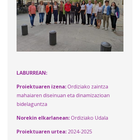
LABURREAN:
Proiektuaren izena:
Ordiziako zaintza
mahaiaren diseinuan eta dinamizazioan
bidelaguntza
Norekin elkarlanean:
Ordiziako Udala
Proiektuaren urtea:
2024-2025