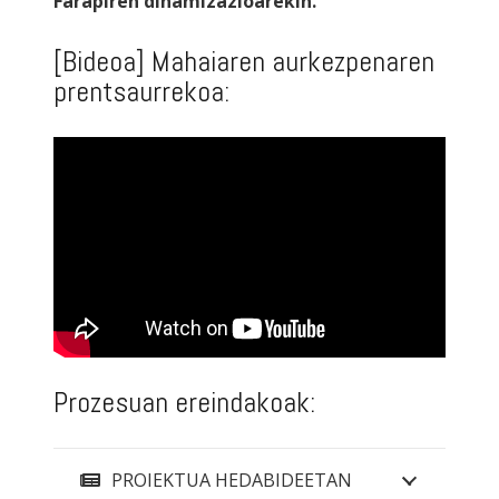
Farapiren dinamizazioarekin.
[Bideoa] Mahaiaren aurkezpenaren
prentsaurrekoa:
Prozesuan ereindakoak:
PROIEKTUA HEDABIDEETAN