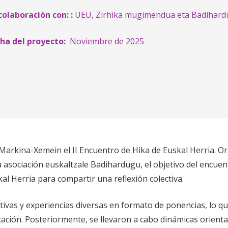
colaboración con: :
UEU,
Zirhika mugimendua
eta
Badihard
ha del proyecto:
Noviembre de 2025
 Markina-Xemein el II Encuentro de Hika de Euskal Herria. 
la asociación euskaltzale Badihardugu, el objetivo del encue
al Herria para compartir una reflexión colectiva.
ivas y experiencias diversas en formato de ponencias, lo q
cación. Posteriormente, se llevaron a cabo dinámicas orien