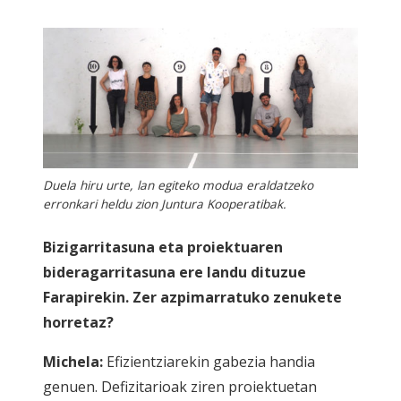
Duela hiru urte, lan egiteko modua eraldatzeko
erronkari heldu zion Juntura Kooperatibak.
Bizigarritasuna eta proiektuaren
bideragarritasuna ere landu dituzue
Farapirekin. Zer azpimarratuko zenukete
horretaz?
Michela:
Efizientziarekin gabezia handia
genuen. Defizitarioak ziren proiektuetan