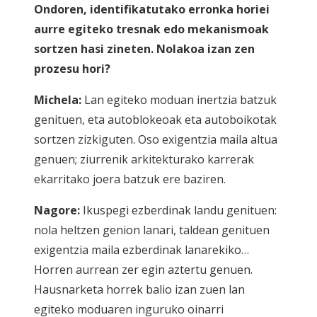
Ondoren, identifikatutako erronka horiei
aurre egiteko tresnak edo mekanismoak
sortzen hasi zineten. Nolakoa izan zen
prozesu hori?
Michela:
Lan egiteko moduan inertzia batzuk
genituen, eta autoblokeoak eta autoboikotak
sortzen zizkiguten. Oso exigentzia maila altua
genuen; ziurrenik arkitekturako karrerak
ekarritako joera batzuk ere baziren.
Nagore:
Ikuspegi ezberdinak landu genituen:
nola heltzen genion lanari, taldean genituen
exigentzia maila ezberdinak lanarekiko…
Horren aurrean zer egin aztertu genuen.
Hausnarketa horrek balio izan zuen lan
egiteko moduaren inguruko oinarri