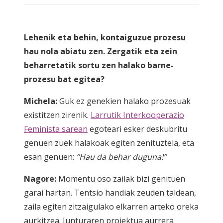
Lehenik eta behin, kontaiguzue prozesu
hau nola abiatu zen. Zergatik eta zein
beharretatik sortu zen halako barne-
prozesu bat egitea?
Michela:
Guk ez genekien halako prozesuak
existitzen zirenik.
Larrutik Interkooperazio
Feminista sarean
egoteari esker deskubritu
genuen zuek halakoak egiten zenituztela, eta
esan genuen:
“Hau da behar duguna!”
Nagore:
Momentu oso zailak bizi genituen
garai hartan. Tentsio handiak zeuden taldean,
zaila egiten zitzaigulako elkarren arteko oreka
aurkitzea. Junturaren proiektua aurrera