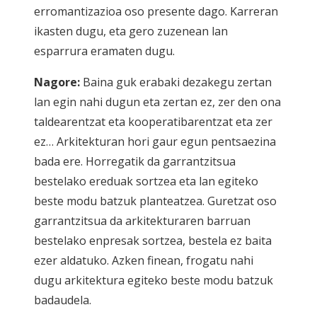
erromantizazioa oso presente dago. Karreran
ikasten dugu, eta gero zuzenean lan
esparrura eramaten dugu.
Nagore:
Baina guk erabaki dezakegu zertan
lan egin nahi dugun eta zertan ez, zer den ona
taldearentzat eta kooperatibarentzat eta zer
ez… Arkitekturan hori gaur egun pentsaezina
bada ere. Horregatik da garrantzitsua
bestelako ereduak sortzea eta lan egiteko
beste modu batzuk planteatzea. Guretzat oso
garrantzitsua da arkitekturaren barruan
bestelako enpresak sortzea, bestela ez baita
ezer aldatuko. Azken finean, frogatu nahi
dugu arkitektura egiteko beste modu batzuk
badaudela.