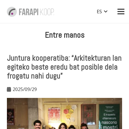
ES
Entre manos
Juntura kooperatiba: “Arkitekturan lan
egiteko beste eredu bat posible dela
frogatu nahi dugu”
2025/09/29