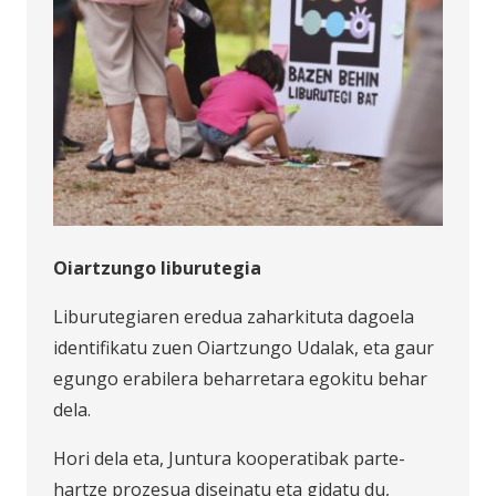
Oiartzungo liburutegia
Liburutegiaren eredua zaharkituta dagoela
identifikatu zuen Oiartzungo Udalak, eta gaur
egungo erabilera beharretara egokitu behar
dela.
Hori dela eta, Juntura kooperatibak parte-
hartze prozesua diseinatu eta gidatu du,