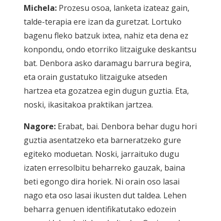
Michela:
Prozesu osoa, lanketa izateaz gain,
talde-terapia ere izan da guretzat. Lortuko
bagenu fleko batzuk ixtea, nahiz eta dena ez
konpondu, ondo etorriko litzaiguke deskantsu
bat. Denbora asko daramagu barrura begira,
eta orain gustatuko litzaiguke atseden
hartzea eta gozatzea egin dugun guztia. Eta,
noski, ikasitakoa praktikan jartzea.
Nagore:
Erabat, bai. Denbora behar dugu hori
guztia asentatzeko eta barneratzeko gure
egiteko moduetan. Noski, jarraituko dugu
izaten erresolbitu beharreko gauzak, baina
beti egongo dira horiek. Ni orain oso lasai
nago eta oso lasai ikusten dut taldea. Lehen
beharra genuen identifikatutako edozein