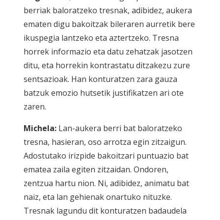
berriak baloratzeko tresnak, adibidez, aukera
ematen digu bakoitzak bileraren aurretik bere
ikuspegia lantzeko eta aztertzeko. Tresna
horrek informazio eta datu zehatzak jasotzen
ditu, eta horrekin kontrastatu ditzakezu zure
sentsazioak. Han konturatzen zara gauza
batzuk emozio hutsetik justifikatzen ari ote
zaren.
Michela:
Lan-aukera berri bat baloratzeko
tresna, hasieran, oso arrotza egin zitzaigun.
Adostutako irizpide bakoitzari puntuazio bat
ematea zaila egiten zitzaidan. Ondoren,
zentzua hartu nion. Ni, adibidez, animatu bat
naiz, eta lan gehienak onartuko nituzke.
Tresnak lagundu dit konturatzen badaudela