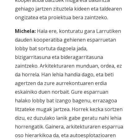
gehiago jartzen zituztela kideen eta taldearen
ongizatea eta proiektua bera zaintzeko.
Michela:
Hala ere, konturatu gara Larrutiken
dauden kooperatiba gehienen esparruetan
lobby bat sortuta dagoela jada,
bizigarritasuna eta bideragarritasuna
zaintzeko. Arkitekturaren munduan, ordea, ez
da horrela. Han lehia handia dago, eta beti
agertzen da zure aurrekontuaren erdia
eskainiko duen norbait. Gure esparruan
halako lobby bat izango bagenu, errazagoa
litzateke mugak jartzea. Horrek kezka sortzen
dizu, ez duzulako lanik gabe geratu nahi lehia
horrengatik. Gainera, arkitekturaren esparrua
oso hierarkikoa da, eta autoesplotazioaren