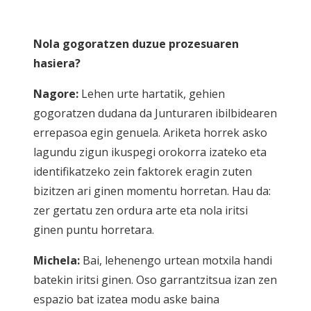
Nola gogoratzen duzue prozesuaren
hasiera?
Nagore:
Lehen urte hartatik, gehien
gogoratzen dudana da Junturaren ibilbidearen
errepasoa egin genuela. Ariketa horrek asko
lagundu zigun ikuspegi orokorra izateko eta
identifikatzeko zein faktorek eragin zuten
bizitzen ari ginen momentu horretan. Hau da:
zer gertatu zen ordura arte eta nola iritsi
ginen puntu horretara.
Michela:
Bai, lehenengo urtean motxila handi
batekin iritsi ginen. Oso garrantzitsua izan zen
espazio bat izatea modu aske baina