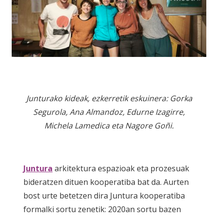
Junturako kideak, ezkerretik eskuinera: Gorka
Segurola, Ana Almandoz, Edurne Izagirre,
Michela Lamedica eta Nagore Goñi.
Juntura
arkitektura espazioak eta prozesuak
bideratzen dituen kooperatiba bat da. Aurten
bost urte betetzen dira Juntura kooperatiba
formalki sortu zenetik: 2020an sortu bazen