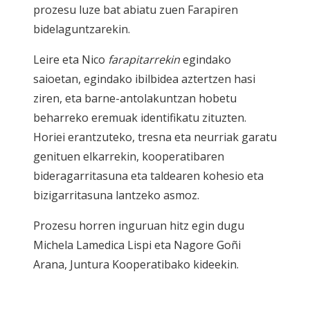
prozesu luze bat abiatu zuen Farapiren
bidelaguntzarekin.
Leire eta Nico
farapitarrekin
egindako
saioetan, egindako ibilbidea aztertzen hasi
ziren, eta barne-antolakuntzan hobetu
beharreko eremuak identifikatu zituzten.
Horiei erantzuteko, tresna eta neurriak garatu
genituen elkarrekin, kooperatibaren
bideragarritasuna eta taldearen kohesio eta
bizigarritasuna lantzeko asmoz.
Prozesu horren inguruan hitz egin dugu
Michela Lamedica Lispi eta Nagore Goñi
Arana, Juntura Kooperatibako kideekin.