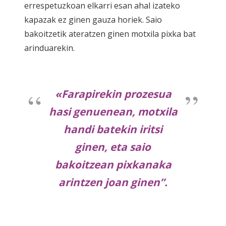
errespetuzkoan elkarri esan ahal izateko
kapazak ez ginen gauza horiek. Saio
bakoitzetik ateratzen ginen motxila pixka bat
arinduarekin.
«Farapirekin prozesua
hasi genuenean, motxila
handi batekin iritsi
ginen, eta saio
bakoitzean pixkanaka
arintzen joan ginen”.