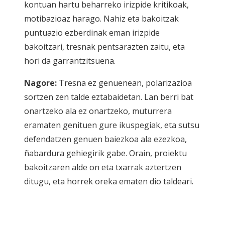
kontuan hartu beharreko irizpide kritikoak,
motibazioaz harago. Nahiz eta bakoitzak
puntuazio ezberdinak eman irizpide
bakoitzari, tresnak pentsarazten zaitu, eta
hori da garrantzitsuena.
Nagore:
Tresna ez genuenean, polarizazioa
sortzen zen talde eztabaidetan. Lan berri bat
onartzeko ala ez onartzeko, muturrera
eramaten genituen gure ikuspegiak, eta sutsu
defendatzen genuen baiezkoa ala ezezkoa,
ñabardura gehiegirik gabe. Orain, proiektu
bakoitzaren alde on eta txarrak aztertzen
ditugu, eta horrek oreka ematen dio taldeari.