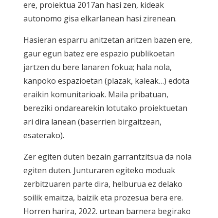
ere, proiektua 2017an hasi zen, kideak
autonomo gisa elkarlanean hasi zirenean.
Hasieran esparru anitzetan aritzen bazen ere,
gaur egun batez ere espazio publikoetan
jartzen du bere lanaren fokua; hala nola,
kanpoko espazioetan (plazak, kaleak…) edota
eraikin komunitarioak. Maila pribatuan,
bereziki ondarearekin lotutako proiektuetan
ari dira lanean (baserrien birgaitzean,
esaterako).
Zer egiten duten bezain garrantzitsua da nola
egiten duten. Junturaren egiteko moduak
zerbitzuaren parte dira, helburua ez delako
soilik emaitza, baizik eta prozesua bera ere.
Horren harira, 2022. urtean barnera begirako