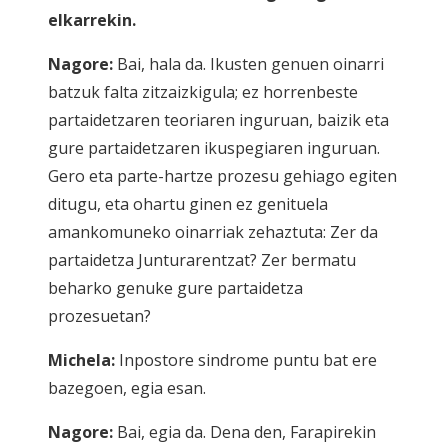
elkarrekin.
Nagore:
Bai, hala da. Ikusten genuen oinarri
batzuk falta zitzaizkigula; ez horrenbeste
partaidetzaren teoriaren inguruan, baizik eta
gure partaidetzaren ikuspegiaren inguruan.
Gero eta parte-hartze prozesu gehiago egiten
ditugu, eta ohartu ginen ez genituela
amankomuneko oinarriak zehaztuta: Zer da
partaidetza Junturarentzat? Zer bermatu
beharko genuke gure partaidetza
prozesuetan?
Michela:
Inpostore sindrome puntu bat ere
bazegoen, egia esan.
Nagore:
Bai, egia da. Dena den, Farapirekin