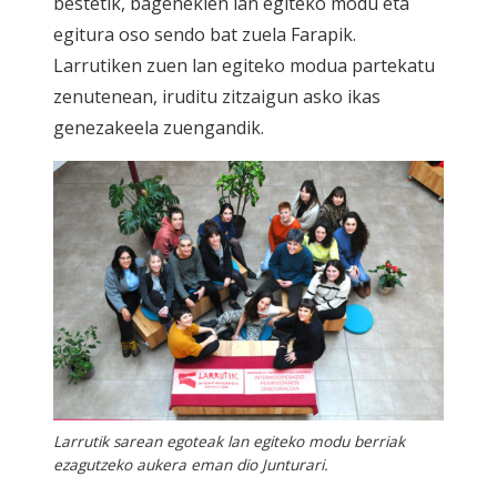
bestetik, bagenekien lan egiteko modu eta
egitura oso sendo bat zuela Farapik.
Larrutiken zuen lan egiteko modua partekatu
zenutenean, iruditu zitzaigun asko ikas
genezakeela zuengandik.
Larrutik sarean egoteak lan egiteko modu berriak
ezagutzeko aukera eman dio Junturari.