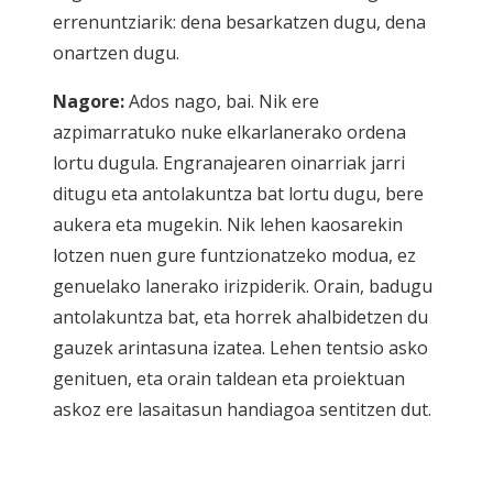
errenuntziarik: dena besarkatzen dugu, dena
onartzen dugu.
Nagore:
Ados nago, bai. Nik ere
azpimarratuko nuke elkarlanerako ordena
lortu dugula. Engranajearen oinarriak jarri
ditugu eta antolakuntza bat lortu dugu, bere
aukera eta mugekin. Nik lehen kaosarekin
lotzen nuen gure funtzionatzeko modua, ez
genuelako lanerako irizpiderik. Orain, badugu
antolakuntza bat, eta horrek ahalbidetzen du
gauzek arintasuna izatea. Lehen tentsio asko
genituen, eta orain taldean eta proiektuan
askoz ere lasaitasun handiagoa sentitzen dut.