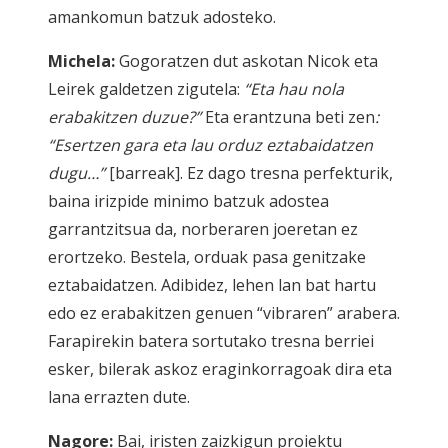
amankomun batzuk adosteko.
Michela:
Gogoratzen dut askotan Nicok eta
Leirek galdetzen zigutela:
“Eta hau nola
erabakitzen duzue?”
Eta erantzuna beti zen
:
“Esertzen gara eta lau orduz eztabaidatzen
dugu…”
[barreak]. Ez dago tresna perfekturik,
baina irizpide minimo batzuk adostea
garrantzitsua da, norberaren joeretan ez
erortzeko. Bestela, orduak pasa genitzake
eztabaidatzen. Adibidez, lehen lan bat hartu
edo ez erabakitzen genuen “vibraren” arabera.
Farapirekin batera sortutako tresna berriei
esker, bilerak askoz eraginkorragoak dira eta
lana errazten dute.
Nagore:
Bai, iristen zaizkigun proiektu