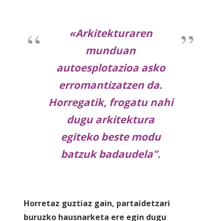
«Arkitekturaren
munduan
autoesplotazioa asko
erromantizatzen da.
Horregatik, frogatu nahi
dugu arkitektura
egiteko beste modu
batzuk badaudela”.
Horretaz guztiaz gain, partaidetzari
buruzko hausnarketa ere egin dugu