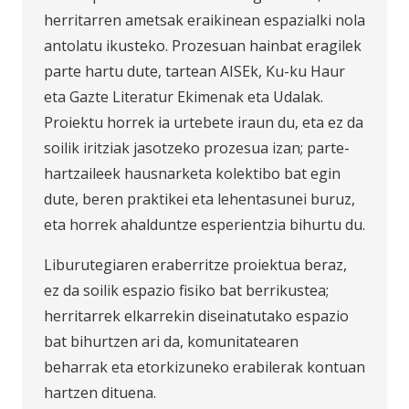
herritarren ametsak eraikinean espazialki nola
antolatu ikusteko. Prozesuan hainbat eragilek
parte hartu dute, tartean AISEk, Ku-ku Haur
eta Gazte Literatur Ekimenak eta Udalak.
Proiektu horrek ia urtebete iraun du, eta ez da
soilik iritziak jasotzeko prozesua izan; parte-
hartzaileek hausnarketa kolektibo bat egin
dute, beren praktikei eta lehentasunei buruz,
eta horrek ahalduntze esperientzia bihurtu du.
Liburutegiaren eraberritze proiektua beraz,
ez da soilik espazio fisiko bat berrikustea;
herritarrek elkarrekin diseinatutako espazio
bat bihurtzen ari da, komunitatearen
beharrak eta etorkizuneko erabilerak kontuan
hartzen dituena.