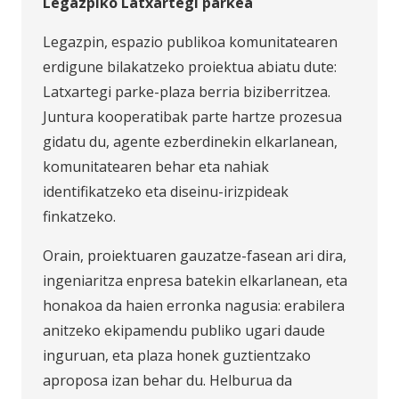
Legazpiko Latxartegi parkea
Legazpin, espazio publikoa komunitatearen
erdigune bilakatzeko proiektua abiatu dute:
Latxartegi parke-plaza berria biziberritzea.
Juntura kooperatibak parte hartze prozesua
gidatu du, agente ezberdinekin elkarlanean,
komunitatearen behar eta nahiak
identifikatzeko eta diseinu-irizpideak
finkatzeko.
Orain, proiektuaren gauzatze-fasean ari dira,
ingeniaritza enpresa batekin elkarlanean, eta
honakoa da haien erronka nagusia: erabilera
anitzeko ekipamendu publiko ugari daude
inguruan, eta plaza honek guztientzako
aproposa izan behar du. Helburua da