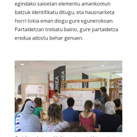
egindako saioetan elementu amankomun
batzuk identifikatu ditugu, eta hausnarketa
horri tokia eman diogu gure egunerokoan.
Partaidetzan trebatu baino, gure partaidetza
eredua adostu behar genuen.