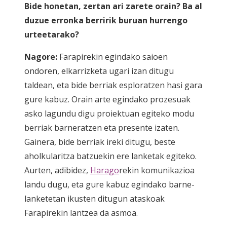
Bide honetan, zertan ari zarete orain? Ba al
duzue erronka berririk buruan hurrengo
urteetarako?
Nagore:
Farapirekin egindako saioen
ondoren, elkarrizketa ugari izan ditugu
taldean, eta bide berriak esploratzen hasi gara
gure kabuz. Orain arte egindako prozesuak
asko lagundu digu proiektuan egiteko modu
berriak barneratzen eta presente izaten.
Gainera, bide berriak ireki ditugu, beste
aholkularitza batzuekin ere lanketak egiteko.
Aurten, adibidez,
Harago
rekin komunikazioa
landu dugu, eta gure kabuz egindako barne-
lanketetan ikusten ditugun ataskoak
Farapirekin lantzea da asmoa.