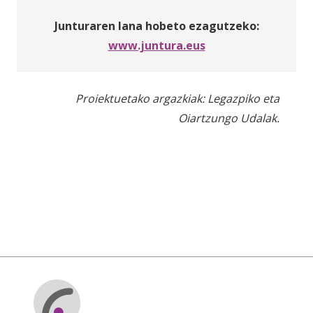
Junturaren lana hobeto ezagutzeko:
www.juntura.eus
Proiektuetako argazkiak: Legazpiko eta
Oiartzungo Udalak.