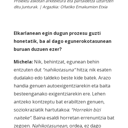
Proiektu askotan arkitektura eta partaidetza uztartzen
ditu Junturak. | Argazkia: Oñatiko Emakumion Etxia
Elkarlanean egin dugun prozesu guzti
honetatik, ba al dago egunerokotasunean
buruan duzuen ezer?
Michela:
Nik, behintzat, egunean behin
entzuten dut
“nahikotasuna”
hitza; nik esaten
dudalako edo taldeko beste kide batek. Arazo
handia genuen autoexigentziarekin eta baita
besteenganako exigentziarekin ere. Lehen
antzeko kontzeptu bat erabiltzen genuen,
soziokraziatik hartutakoa:
“Horrekin bizi
naiteke”
. Baina esaldi horretan errenuntzia bat
zegoen.
Nahikotasunean
, ordea, ez dago