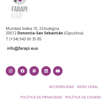
Mundaiz bidea 10, 23.bulegoa
20012
Donostia-San Sebastián
(Gipuzkoa)
T (+34) 943 00 35 85
ACCESIBILIDAD
AVISO LEGAL
POLÍTICA DE PRIVACIDAD
POLÍTICA DE COOKIES