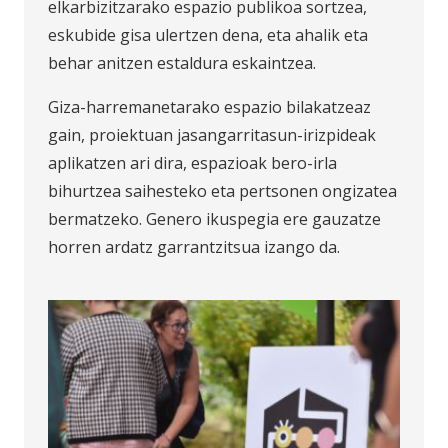
elkarbizitzarako espazio publikoa sortzea,
eskubide gisa ulertzen dena, eta ahalik eta
behar anitzen estaldura eskaintzea.
Giza-harremanetarako espazio bilakatzeaz
gain, proiektuan jasangarritasun-irizpideak
aplikatzen ari dira, espazioak bero-irla
bihurtzea saihesteko eta pertsonen ongizatea
bermatzeko. Genero ikuspegia ere gauzatze
horren ardatz garrantzitsua izango da.