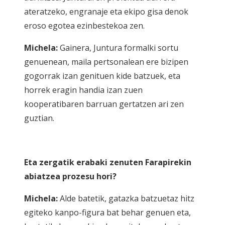
ateratzeko, engranaje eta ekipo gisa denok
eroso egotea ezinbestekoa zen.
Michela:
Gainera, Juntura formalki sortu
genuenean, maila pertsonalean ere bizipen
gogorrak izan genituen kide batzuek, eta
horrek eragin handia izan zuen
kooperatibaren barruan gertatzen ari zen
guztian.
Eta zergatik erabaki zenuten Farapirekin
abiatzea prozesu hori?
Michela:
Alde batetik, gatazka batzuetaz hitz
egiteko kanpo-figura bat behar genuen eta,