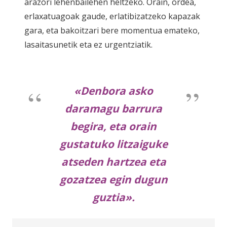
arazori lehenbailehen heltzeko. Orain, ordea,
erlaxatuagoak gaude, erlatibizatzeko kapazak
gara, eta bakoitzari bere momentua emateko,
lasaitasunetik eta ez urgentziatik.
«Denbora asko
daramagu barrura
begira, eta orain
gustatuko litzaiguke
atseden hartzea eta
gozatzea egin dugun
guztia».