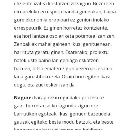
efiziente izatea kostatzen zitzaigun. Bezeroen
diruarekiko errespetu handia geneukan, baina
gure ekonomia propioari ez genion inolako
errespeturik. Ez ginen horretaz kontziente,
eta hori lantzea oso ariketa potentea izan zen.
Zenbakiak mahai gainean ikusi genituenean,
harrituta geratu ginen. Esaterako, proiektu
batek uste baino lan gehiago eskatzen
bazuen, lotsa ematen zigun bezeroari esatea
lana garestituko zela. Orain hori egiten ikasi
dugu, eta zuei esker izan da.
Nagore:
Farapirekin egindako prozesuaz
gain, horretan asko lagundu zigun ere
Larrutiken egoteak. Ikasi genuen bazeudela
gauzak egiteko beste modu batzuk, eta beste
kooperatiba batzuek muga eta baldintza