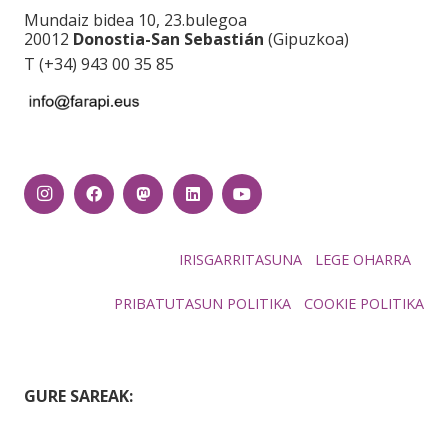
Mundaiz bidea 10, 23.bulegoa
20012
Donostia-San Sebastián
(Gipuzkoa)
T (+34) 943 00 35 85
IRISGARRITASUNA
LEGE OHARRA
PRIBATUTASUN POLITIKA
COOKIE POLITIKA
GURE SAREAK: