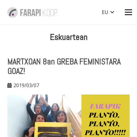
EU
Eskuartean
MARTXOAN 8an GREBA FEMINISTARA
GOAZ!
2019/03/07