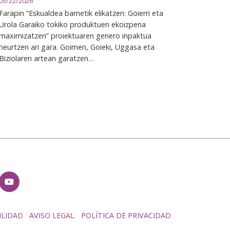
05/22/2026
Farapin “Eskualdea barnetik elikatzen: Goierri eta
Urola Garaiko tokiko produktuen ekoizpena
maximizatzen” proiektuaren genero inpaktua
neurtzen ari gara. Goimen, Goieki, Uggasa eta
Biziolaren artean garatzen…
ILIDAD
AVISO LEGAL
POLÍTICA DE PRIVACIDAD